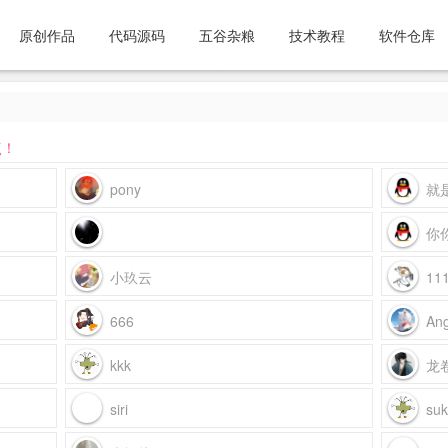
原创作品
代码源码
五谷杂粮
技术教程
软件仓库
点！
pony
就
你
小玖云
11
666
An
kkk
龙
siri
su