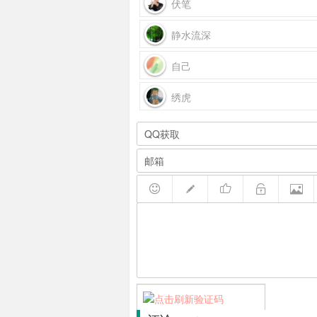
伏笔
静水流深
自己
绣虎