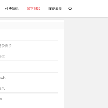
付费源码
留下脚印
随便看看
是爱音乐
你你
1
gwik
卷风
ka