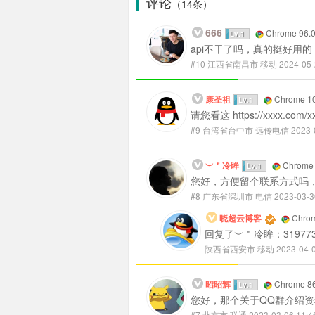
评论
（14条）
666
Chrome 96.0
Lv.1
api不干了吗，真的挺好用的
#10
江西省南昌市 移动
2024-05-
康圣祖
Chrome 10
Lv.1
请您看这 https://xxxx.co
#9
台湾省台中市 远传电信
2023-
︶＂冷眸
Chrome 
Lv.1
您好，方便留个联系方式吗
#8
广东省深圳市 电信
2023-03-3
晓超云博客
Chrom
回复了︶＂冷眸：319773
陕西省西安市 移动
2023-04-
昭昭辉
Chrome 86
Lv.1
您好，那个关于QQ群介绍资
#7
北京市 联通
2023-03-06 11:4