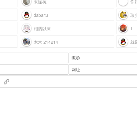
末怪杭
你
dabaitu
瑞
相濡以沫
1
木木 214214
就