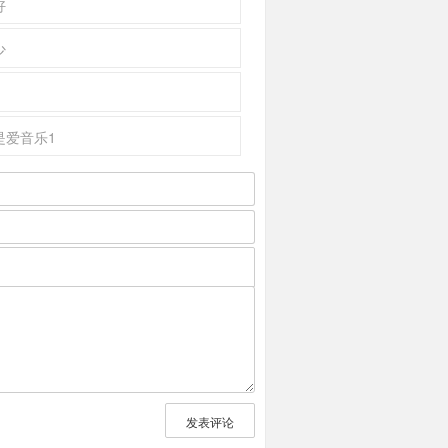
好
少
是爱音乐1
发表评论