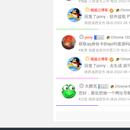
#地板
江西省九江市 电信
2022-0
晓超云博客
Chrom
回复了pony：软件提取 
陕西省西安市 移动
2022-08-
pony
Chrome 103
Lv.2
获取qq身份卡的api对接源
#板凳
福建省泉州市晋江市 电信
2
晓超云博客
Chrom
回复了pony：去生成 就
陕西省西安市 移动
2022-08-
大师兄
Chrome 8
Lv.1
您好，最近想做一个网址导航
#沙发
陕西省西安市 移动
2022-0