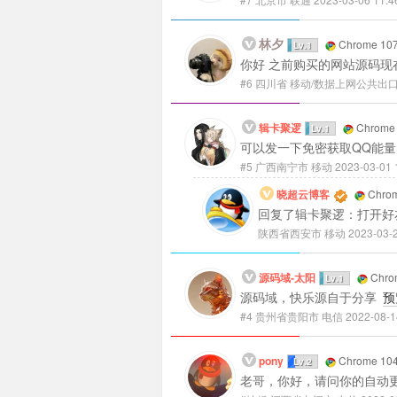
林夕
Chrome 107
Lv.1
你好 之前购买的网站源码现
#6
四川省 移动/数据上网公共出
辑卡聚逻
Chrome 
Lv.1
可以发一下免密获取QQ能
#5
广西南宁市 移动
2023-03-01 
晓超云博客
Chrom
回复了辑卡聚逻：打开好
陕西省西安市 移动
2023-03-
源码域-太阳
Chrom
Lv.1
源码域，快乐源自于分享
预
#4
贵州省贵阳市 电信
2022-08-1
pony
Chrome 104
Lv.2
老哥，你好，请问你的自动更